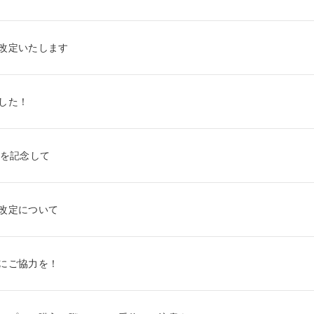
改定いたします
した！
年を記念して
改定について
にご協力を！